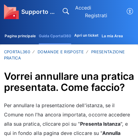
Accedi
Supporto CPortal360
Registrati
Apri un ticket
Pagina principale
Guida Cportal360
La mia Area
CPORTAL360
DOMANDE E RISPOSTE
PRESENTAZIONE
PRATICA
Vorrei annullare una pratica
presentata. Come faccio?
Per annullare la presentazione dell'istanza, se il
Comune non l'ha ancora importata, occorre accedere
alla sua pratica, cliccare poi su "
Presenta Istanza
", e
qui in fondo alla pagina deve cliccare su "
Annulla