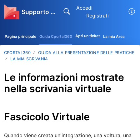
Accedi
Supporto CPortal360
Registrati
Apri un ticket
Pagina principale
Guida Cportal360
La mia Area
CPORTAL360
GUIDA ALLA PRESENTAZIONE DELLE PRATICHE
LA MIA SCRIVANIA
Le informazioni mostrate
nella scrivania virtuale
Fascicolo Virtuale
Quando viene creata un'integrazione, una voltura, una