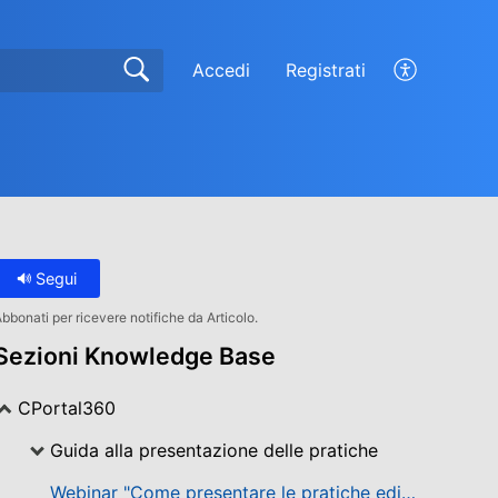
Accedi
Registrati
Segui
bbonati per ricevere notifiche da Articolo.
Sezioni Knowledge Base
CPortal360
Guida alla presentazione delle pratiche
Webinar "Come presentare le pratiche edilizie senza dannarsi l'anima"