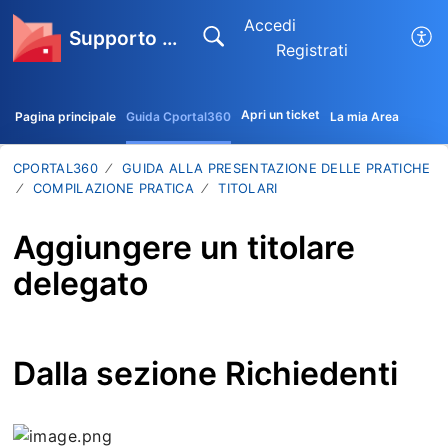
Accedi
Supporto CPortal360
Registrati
Apri un ticket
Pagina principale
Guida Cportal360
La mia Area
CPORTAL360
GUIDA ALLA PRESENTAZIONE DELLE PRATICHE
COMPILAZIONE PRATICA
TITOLARI
Aggiungere un titolare
delegato
Dalla sezione Richiedenti